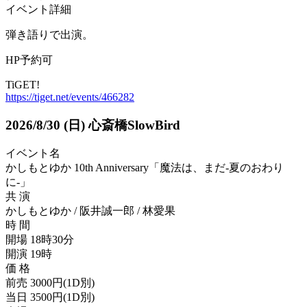
イベント詳細
弾き語りで出演。
HP予約可
TiGET!
https://tiget.net/events/466282
2026/8/30
(日)
心斎橋SlowBird
イベント名
かしもとゆか 10th Anniversary「魔法は、まだ-夏のおわり
に-」
共 演
かしもとゆか / 阪井誠一郎 / 林愛果
時 間
開場 18時30分
開演 19時
価 格
前売 3000円(1D別)
当日 3500円(1D別)