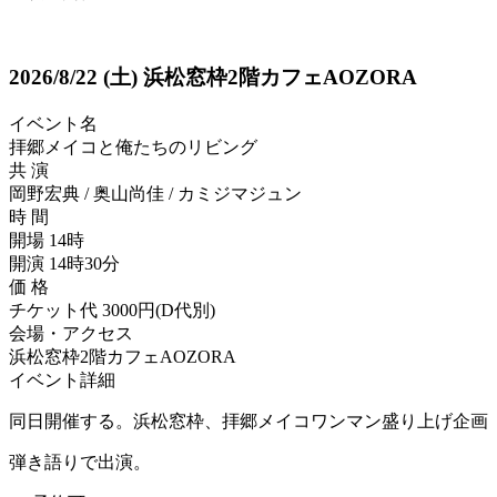
2026/8/22
(土)
浜松窓枠2階カフェAOZORA
イベント名
拝郷メイコと俺たちのリビング
共 演
岡野宏典 / 奥山尚佳 / カミジマジュン
時 間
開場 14時
開演 14時30分
価 格
チケット代 3000円(D代別)
会場・アクセス
浜松窓枠2階カフェAOZORA
イベント詳細
同日開催する。浜松窓枠、拝郷メイコワンマン盛り上げ企画
弾き語りで出演。