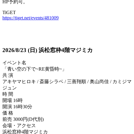
HP予約可。
TiGET
https://tiget.net/events/481009
2026/8/23
(日)
浜松窓枠4階マジミカ
イベント名
「青い空の下で~RE黄昏時~」
共 演
アキヤマヒロキ / 斎藤シラベ / 三善翔順 / 奥山尚佳 / カミジマ
ジュン
時 間
開場 16時
開演 16時30分
価 格
前売 3000円(D代別)
会場・アクセス
浜松窓枠4階マジミカ