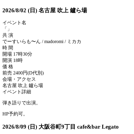
2026/8/02
(日)
名古屋 吹上 鑪ら場
イベント名
「」
共 演
でーすいらも〜ん / madoromi / ミカカ
時 間
開場 17時30分
開演 18時
価 格
前売 2400円(D代別)
会場・アクセス
名古屋 吹上 鑪ら場
イベント詳細
弾き語りで出演。
HP予約可。
2026/8/09
(日)
大阪谷町9丁目 cafe&bar Legato