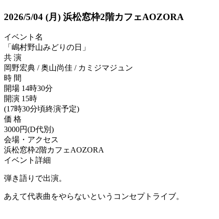
2026/5/04
(月)
浜松窓枠2階カフェAOZORA
イベント名
「嶋村野山みどりの日」
共 演
岡野宏典 / 奥山尚佳 / カミジマジュン
時 間
開場 14時30分
開演 15時
(17時30分頃終演予定)
価 格
3000円(D代別)
会場・アクセス
浜松窓枠2階カフェAOZORA
イベント詳細
弾き語りで出演。
あえて代表曲をやらないというコンセプトライブ。