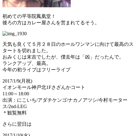
初めての平等院鳳凰堂！
後ろの方はカレー屋さんを営まれてるそう。
天気も良くて５月２８日のホールワンマンに向けて最高のス
タートを切れました。
おみくじは末吉でしたが、僕去年は「凶」だったんで。
ランクアップ、最高。
今年の初ライブはフリーライブ
2017/1/9(月祝)
イオンモール神戸北1Fさざんかコート
11:00～18:00
出演：にこいち/アダチケンゴ/ナカノアツシ/今村モーター
ス/2nd-LEG
＊観覧無料
さらに翌日は
2017/1/10(火)