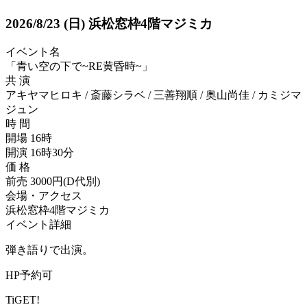
2026/8/23
(日)
浜松窓枠4階マジミカ
イベント名
「青い空の下で~RE黄昏時~」
共 演
アキヤマヒロキ / 斎藤シラベ / 三善翔順 / 奥山尚佳 / カミジマ
ジュン
時 間
開場 16時
開演 16時30分
価 格
前売 3000円(D代別)
会場・アクセス
浜松窓枠4階マジミカ
イベント詳細
弾き語りで出演。
HP予約可
TiGET!