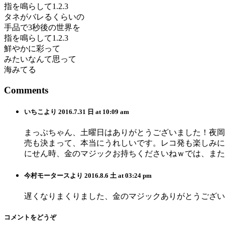
指を鳴らして1.2.3
タネがバレるくらいの
手品で3秒後の世界を
指を鳴らして1.2.3
鮮やかに彩って
みたいなんて思って
海みてる
Comments
いちこ
より
2016.7.31 日 at 10:09 am
まっぷちゃん、土曜日はありがとうございました！夜岡
売も決まって、本当にうれしいです。レコ発も楽しみに
にせん時、金のマジックお持ちくださいねｗでは、また
今村モータース
より
2016.8.6 土 at 03:24 pm
遅くなりまくりました、金のマジックありがとうござい
コメントをどうぞ